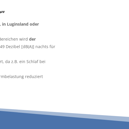
?”
 in Luginsland oder
 Bereichen wird
der
49 Dezibel [dB(A)] nachts für
t, da z.B. ein Schlaf bei
mbe­lastung reduziert