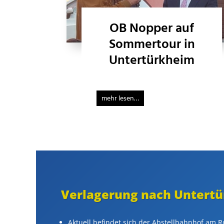
OB Nopper auf
Sommertour in
Untertürkheim
mehr lesen…
Verla­gerung nach Untert
Aktuell befindet sich der Abstell­bahnhof am 