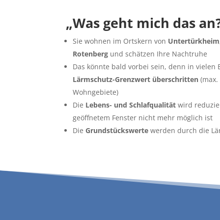
„Was geht mich das an
Sie wohnen im Ortskern von
Unter­türkheim,
Rotenberg
und schätzen Ihre Nachtruhe
Das könnte bald vorbei sein, denn in vielen
Lärmschutz-Grenzwert überschritten
(max. 
Wohngebiete)
Die
Lebens- und Schlaf­qua­lität
wird reduzier
geöff­netem Fenster nicht mehr möglich ist
Die
Grund­stücks­werte
werden durch die Lär