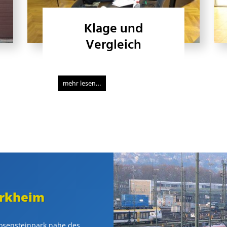
Klage und
Vergleich
mehr lesen…
ürkheim
Rosen­steinpark nahe des