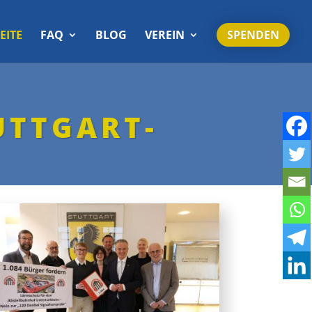
EITE
FAQ
BLOG
VEREIN
SPENDEN
R
UTTGART-