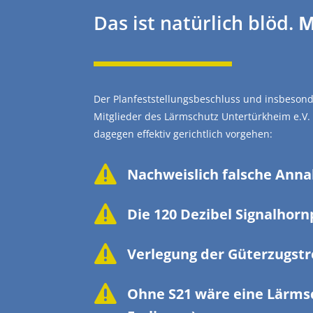
Das ist natürlich blöd.
M
Der Planfest­stel­lungs­be­schluss und insbe­s
Mitglieder des Lärmschutz Unter­türkheim e.V.
dagegen effektiv gerichtlich vorgehen:

Nachweislich falsche Ann

Die 120 Dezibel Signal­hor

Verlegung der Güter­zug­st

Ohne S21 wäre eine Lärmsc