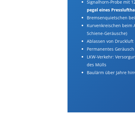
Signalhorn-Probe mit 12
pegel eines Press­luft­
Bremsen­quiet­schen be
Kurven­krei­schen beim
Schiene-Geräusche)
Ablassen von Druckluft
Perma­nentes Geräusch
LKW-Verkehr: Versorgun
des Mülls
Baulärm über Jahre hi