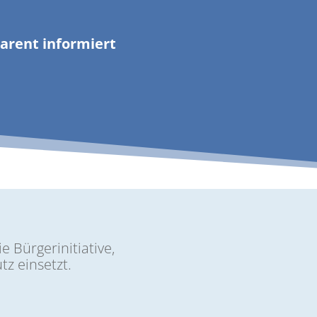
­parent informiert
e Bürgerinitiative,
tz einsetzt.