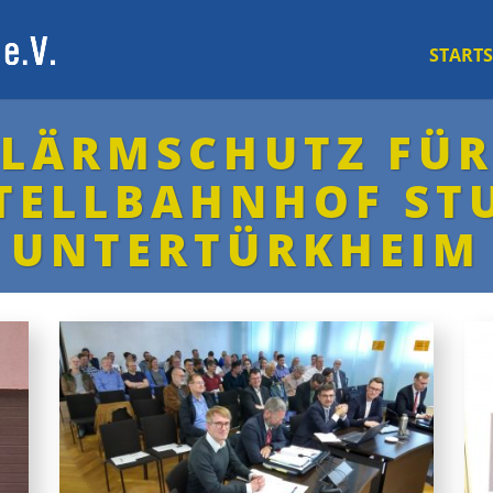
START­S
LÄRMSCHUTZ FÜ
TELL­BAHNHOF ST
UNTERTÜRKHEIM