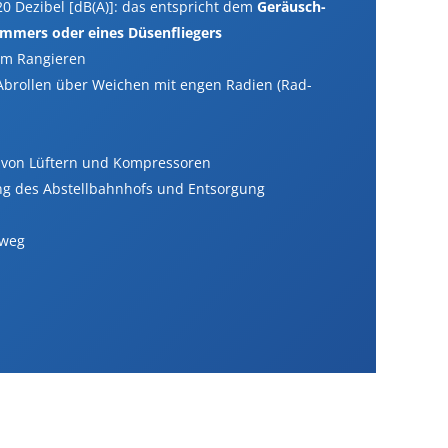
0 Dezibel [dB(A)]: das entspricht dem
Geräusch­
hammers oder eines Düsenfliegers
im Rangieren
 Abrollen über Weichen mit engen Radien (Rad-
 von Lüftern und Kompressoren
g des Abstell­bahnhofs und Entsorgung
nweg